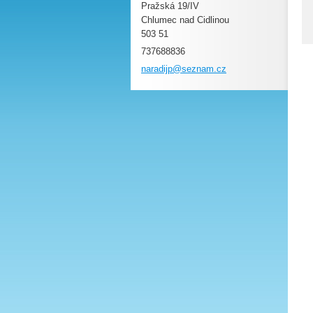
Pražská 19/IV
Chlumec nad Cidlinou
503 51
737688836
naradijp
@seznam.
cz