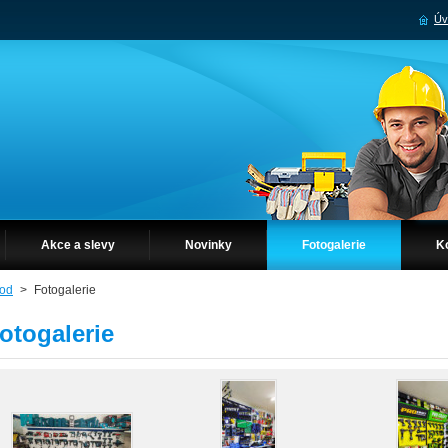
Úv
Akce a slevy
Novinky
Fotogalerie
K
od
>
Fotogalerie
otogalerie